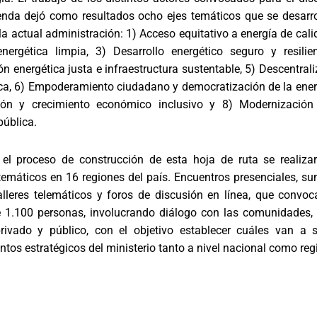
enda dejó como resultados ocho ejes temáticos que se desarro
la actual administración: 1) Acceso equitativo a energía de cali
nergética limpia, 3) Desarrollo energético seguro y resilien
ón energética justa e infraestructura sustentable, 5) Descentral
ca, 6) Empoderamiento ciudadano y democratización de la energ
ión y crecimiento económico inclusivo y 8) Modernización
pública.
 el proceso de construcción de esta hoja de ruta se realiza
 temáticos en 16 regiones del país. Encuentros presenciales, 
alleres telemáticos y foros de discusión en línea, que convoc
e 1.100 personas, involucrando diálogo con las comunidades, 
privado y público, con el objetivo establecer cuáles van a s
ntos estratégicos del ministerio tanto a nivel nacional como reg