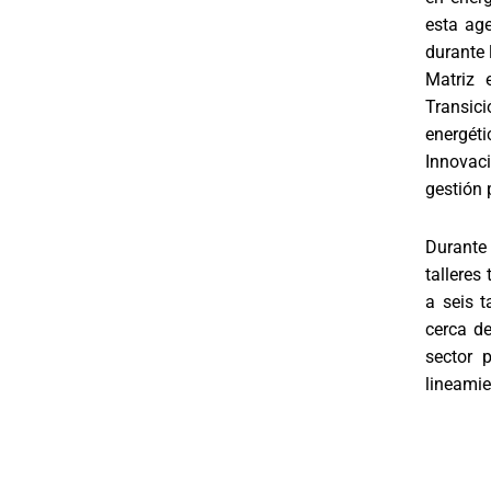
esta ag
durante 
Matriz e
Transici
energéti
Innovac
gestión 
Durante
talleres
a seis t
cerca d
sector 
lineamie