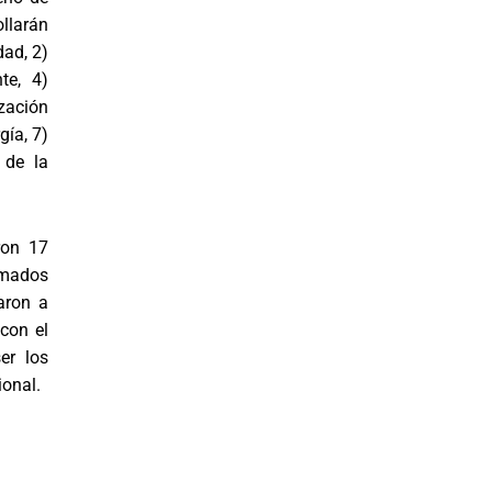
llarán
dad, 2)
te, 4)
ización
ía, 7)
 de la
ron 17
sumados
aron a
con el
er los
ional.