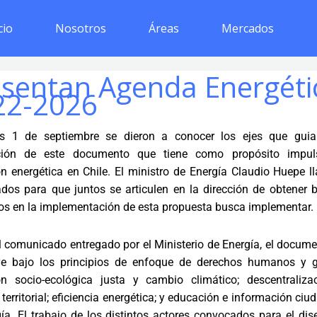
cio
Nosotros
Áreas
Mercados
esentan Agenda Energéti
22-2026
es 1 de septiembre se dieron a conocer los ejes que guia
ción de este documento que tiene como propósito impul
ón energética en Chile. El ministro de Energía Claudio Huepe 
ados para que juntos se articulen en la dirección de obtener 
os en la implementación de esta propuesta busca implementar.
 comunicado entregado por el Ministerio de Energía, el docume
ye bajo los principios de enfoque de derechos humanos y g
ión socio-ecológica justa y cambio climático; descentraliza
territorial; eficiencia energética; y educación e información ci
ía. El trabajo de los distintos actores convocados para el di