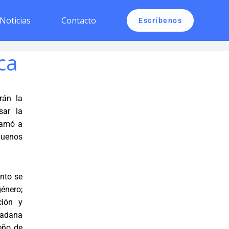
Noticias
Contacto
Escríbenos
ca
rán la
sar la
llamó a
buenos
nto se
énero;
ción y
udadana
seño de